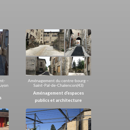
nt-
Aménagement du centre-bourg –
uyon
Saint-Pal-de-Chalencon(43)
Aménagement d’espaces
s
publics et architecture