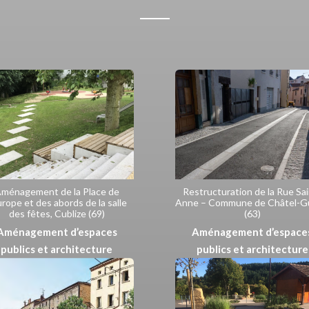
ménagement de la Place de
Restructuration de la Rue Sai
urope et des abords de la salle
Anne – Commune de Châtel-G
des fêtes, Cublize (69)
(63)
Aménagement d’espaces
Aménagement d’espace
publics et architecture
publics et architecture