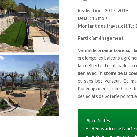
Réalisation
:
2017-2018
Délai
:
15 mois
Montant des travaux H.T
. :
Parti d’aménagement :
Véritable
promontoire sur la
prolonge les balcons agrément
la cueillette. L’esplanade ac
lien avec l’histoire de la c
et sans bec verseur. Ce ma
l’aménagement : une Oule dév
des éclats de poterie ponctue
Spécificités :
Rénovation de l’ancien
Balcons agrémentés de 