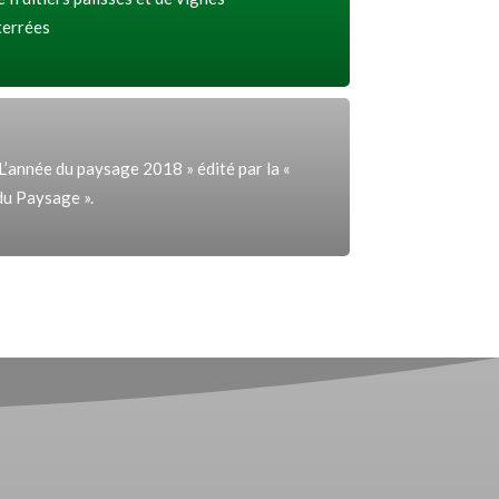
terrées
 L’année du paysage 2018 » édité par la «
du Paysage ».