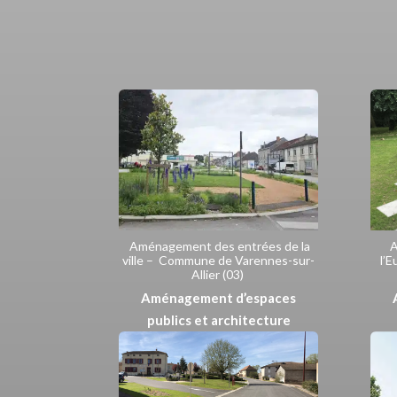
Aménagement des entrées de la
A
ville – Commune de Varennes-sur-
l’E
Allier (03)
Aménagement d’espaces
publics et architecture