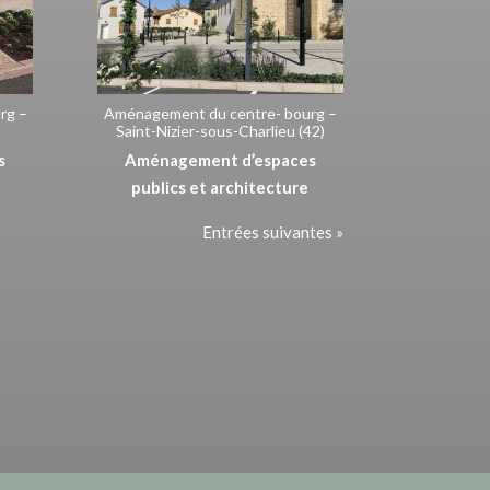
rg –
Aménagement du centre- bourg –
Saint-Nizier-sous-Charlieu (42)
s
Aménagement d’espaces
publics et architecture
Entrées suivantes »