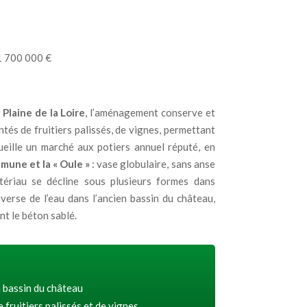
1 700 000 €
 Plaine de la Loire
,
l’aménagement conserve et
és de fruitiers palissés, de vignes, permettant
cueille un marché aux potiers annuel réputé, en
ommune et la « Oule »
: vase globulaire, sans anse
tériau se décline sous plusieurs formes dans
erse de l’eau dans l’ancien bassin du château,
nt le béton sablé.
 bassin du château
fruitiers palissés et de vignes