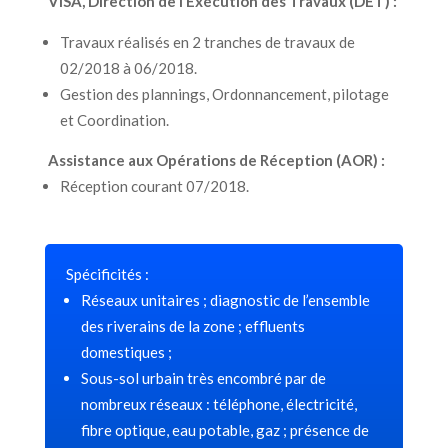
VISA, Direction de l’Exécution des Travaux (DET) :
Travaux réalisés en 2 tranches de travaux de
02/2018 à 06/2018.
Gestion des plannings, Ordonnancement, pilotage
et Coordination.
Assistance aux Opérations de Réception (AOR) :
Réception courant 07/2018.
Spécificités :
Réseaux unitaires ; diagnostic de l’ensemble
des riverains de la zone ; effluents
domestiques ;
Sous-sol urbain très encombré par de
nombreux réseaux : téléphone, électricité,
fibre optique, eau potable, gaz ; présence de