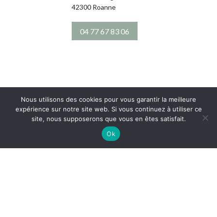
49 Rue des Salins
42300 Roanne
63000 Clermont-
Ferrand
04 77 67 83 06
04 73 35 16 26
Nous utilisons des cookies pour vous garantir la meilleure
expérience sur notre site web. Si vous continuez à utiliser ce
site, nous supposerons que vous en êtes satisfait.
Ok
EAU &
ENVIRONNEMENT
TREVOUX
TAIN-
L'HERMITAGE
165 Allée du Bief
62 Avenue Gabriel Pér
01600 Trévoux