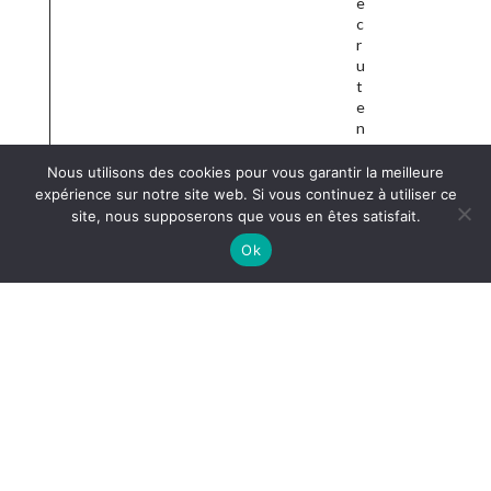
e
c
r
u
t
e
n
t
r
Nous utilisons des cookies pour vous garantir la meilleure
é
expérience sur notre site web. Si vous continuez à utiliser ce
g
site, nous supposerons que vous en êtes satisfait.
u
Ok
l
i
è
r
e
m
e
n
t
d
e
n