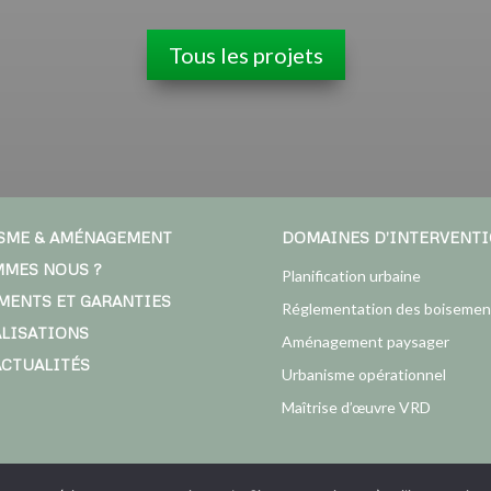
Tous les projets
SME & AMÉNAGEMENT
DOMAINES D’INTERVENT
MMES NOUS ?
Planification urbaine
MENTS ET GARANTIES
Réglementation des boisemen
ALISATIONS
Aménagement paysager
ACTUALITÉS
Urbanisme opérationnel
Maîtrise d’œuvre VRD