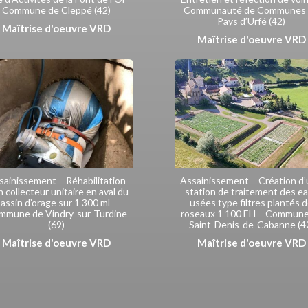
Commune de Cleppé (42)
Communauté de Communes
Pays d’Urfé (42)
Maîtrise d'oeuvre VRD
Maîtrise d'oeuvre VRD
sainissement – Réhabilitation
Assainissement – Création d
n collecteur unitaire en aval du
station de traitement des e
assin d’orage sur 1 300 ml –
usées type filtres plantés 
mmune de Vindry-sur-Turdine
roseaux 1 100 EH – Commune
(69)
Saint-Denis-de-Cabanne (4
Maîtrise d'oeuvre VRD
Maîtrise d'oeuvre VRD