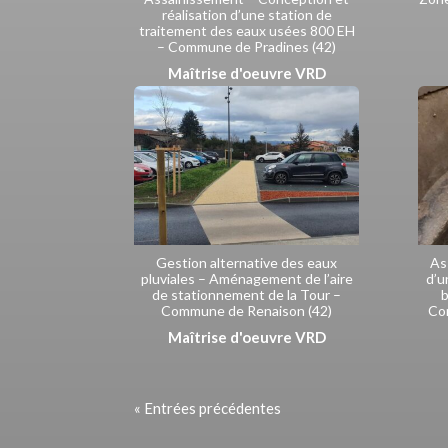
réalisation d’une station de
traitement des eaux usées 800 EH
– Commune de Pradines (42)
Maîtrise d'oeuvre VRD
Gestion alternative des eaux
As
pluviales – Aménagement de l’aire
d’u
de stationnement de la Tour –
b
Commune de Renaison (42)
Co
Maîtrise d'oeuvre VRD
« Entrées précédentes