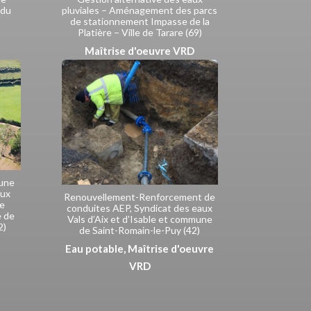
 du
pluviales – Aménagement des parcs
de stationnement Impasse de la
Platière – Ville de Tarare (69)
Maîtrise d'oeuvre VRD
’une
aux
Renouvellement-Renforcement de
de
conduites AEP, Syndicat des eaux
 de
Vals d’Aix et d’Isable et commune
2)
de Saint-Romain-le-Puy (42)
Eau potable
,
Maîtrise d'oeuvre
VRD