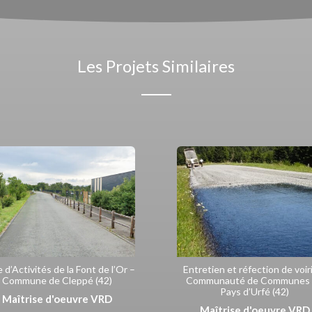
Les Projets Similaires
 d’Activités de la Font de l’Or –
Entretien et réfection de voir
Commune de Cleppé (42)
Communauté de Communes
Pays d’Urfé (42)
Maîtrise d'oeuvre VRD
Maîtrise d'oeuvre VRD