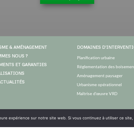
SME & AMÉNAGEMENT
DOMAINES D’INTERVENT
MMES NOUS ?
Planification urbaine
MENTS ET GARANTIES
Réglementation des boisemen
ALISATIONS
Aménagement paysager
ACTUALITÉS
Urbanisme opérationnel
Maîtrise d’œuvre VRD
leure expérience sur notre site web. Si vous continuez à utiliser ce sit