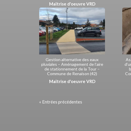
Maîtrise d'oeuvre VRD
Gestion alternative des eaux
As
pluviales – Aménagement de l’aire
d’u
de stationnement de la Tour –
b
Commune de Renaison (42)
Co
Maîtrise d'oeuvre VRD
« Entrées précédentes