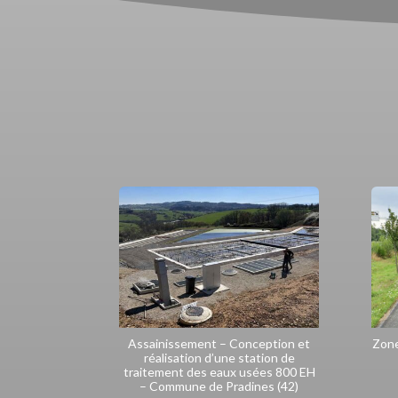
Assainissement – Conception et
Zone
réalisation d’une station de
traitement des eaux usées 800 EH
– Commune de Pradines (42)