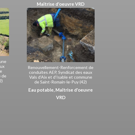
Maîtrise d'oeuvre VRD
’une
aux
Renouvellement-Renforcement de
de
conduites AEP, Syndicat des eaux
 de
Vals d’Aix et d’Isable et commune
2)
de Saint-Romain-le-Puy (42)
Eau potable
,
Maîtrise d'oeuvre
VRD