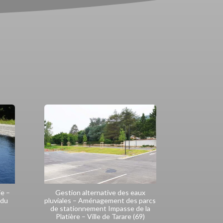
ie –
Gestion alternative des eaux
 du
pluviales – Aménagement des parcs
de stationnement Impasse de la
Platière – Ville de Tarare (69)