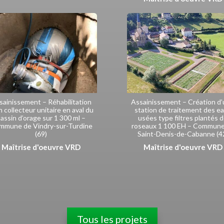
sainissement – Réhabilitation
Assainissement – Création d
n collecteur unitaire en aval du
station de traitement des e
assin d’orage sur 1 300 ml –
usées type filtres plantés 
mmune de Vindry-sur-Turdine
roseaux 1 100 EH – Commune
(69)
Saint-Denis-de-Cabanne (4
Maîtrise d'oeuvre VRD
Maîtrise d'oeuvre VRD
Tous les projets