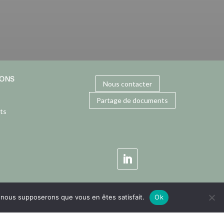
IONS
Nous contacter
Partage de documents
ts
e, nous supposerons que vous en êtes satisfait.
Ok