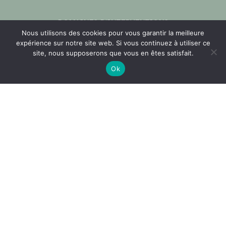
DOMAINES D’INTERVENTIONS
Nous utilisons des cookies pour vous garantir la meilleure
Planification urbaine
expérience sur notre site web. Si vous continuez à utiliser ce
site, nous supposerons que vous en êtes satisfait.
Réglementation des boisements
Ok
Aménagement paysager
Urbanisme opérationnel
Maîtrise d’œuvre VRD
Nous contacter
Partage de documents