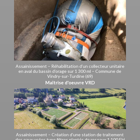
Assainissement – Réhabilitation d’un collecteur unitaire
en aval du bassin d’orage sur 1 300 ml – Commune de
Vindry-sur-Turdine (69)
Maîtrise d'oeuvre VRD
Assainissement – Création d’une station de traitement
des eaux usées type filtres plantés de roseaux 1 100 EH