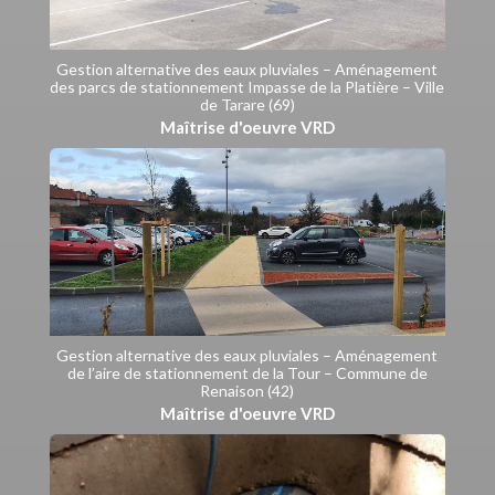
Gestion alternative des eaux pluviales – Aménagement
des parcs de stationnement Impasse de la Platière – Ville
de Tarare (69)
Maîtrise d'oeuvre VRD
Gestion alternative des eaux pluviales – Aménagement
de l’aire de stationnement de la Tour – Commune de
Renaison (42)
Maîtrise d'oeuvre VRD