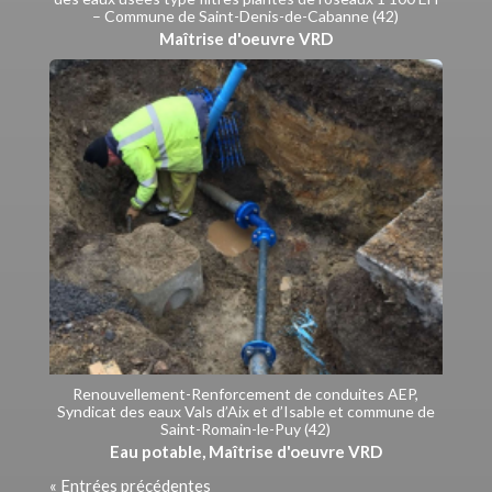
– Commune de Saint-Denis-de-Cabanne (42)
Maîtrise d'oeuvre VRD
Renouvellement-Renforcement de conduites AEP,
Syndicat des eaux Vals d’Aix et d’Isable et commune de
Saint-Romain-le-Puy (42)
Eau potable
,
Maîtrise d'oeuvre VRD
« Entrées précédentes