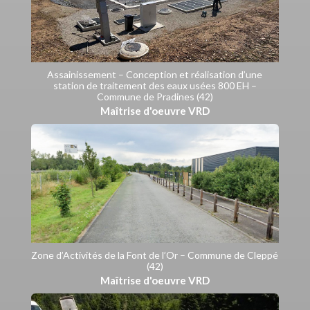
Assainissement – Conception et réalisation d’une
station de traitement des eaux usées 800 EH –
Commune de Pradines (42)
Maîtrise d'oeuvre VRD
Zone d’Activités de la Font de l’Or – Commune de Cleppé
(42)
Maîtrise d'oeuvre VRD