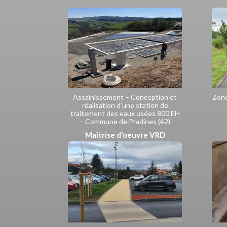
Assainissement – Conception et
Zone
réalisation d’une station de
traitement des eaux usées 800 EH
– Commune de Pradines (42)
Maîtrise d'oeuvre VRD