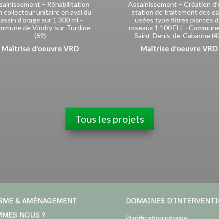
sainissement – Réhabilitation
Assainissement – Création d
n collecteur unitaire en aval du
station de traitement des e
assin d’orage sur 1 300 ml –
usées type filtres plantés 
mmune de Vindry-sur-Turdine
roseaux 1 100 EH – Commune
(69)
Saint-Denis-de-Cabanne (4
Maîtrise d'oeuvre VRD
Maîtrise d'oeuvre VRD
Tous les projets
SME & AMÉNAGEMENT
DOMAINES D’INTERVENT
MMES NOUS ?
Planification urbaine