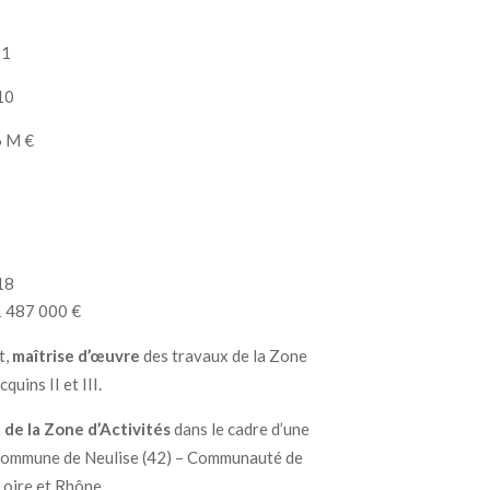
11
10
 M €
18
 487 000 €
t,
maîtrise d’œuvre
des travaux de la Zone
cquins II et III.
 de la Zone d’Activités
dans le cadre d’une
 commune de Neulise (42) – Communauté de
ire et Rhône.