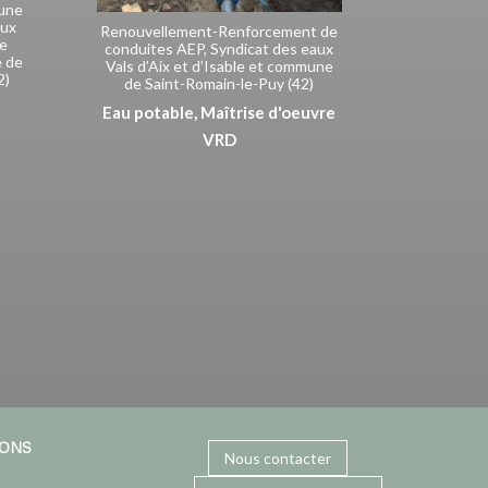
’une
aux
Renouvellement-Renforcement de
de
conduites AEP, Syndicat des eaux
 de
Vals d’Aix et d’Isable et commune
2)
de Saint-Romain-le-Puy (42)
Eau potable
,
Maîtrise d'oeuvre
VRD
IONS
Nous contacter