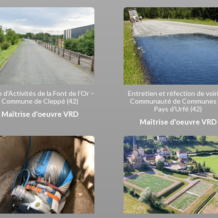
 d’Activités de la Font de l’Or –
Entretien et réfection de voir
Commune de Cleppé (42)
Communauté de Communes
Pays d’Urfé (42)
Maîtrise d'oeuvre VRD
Maîtrise d'oeuvre VRD