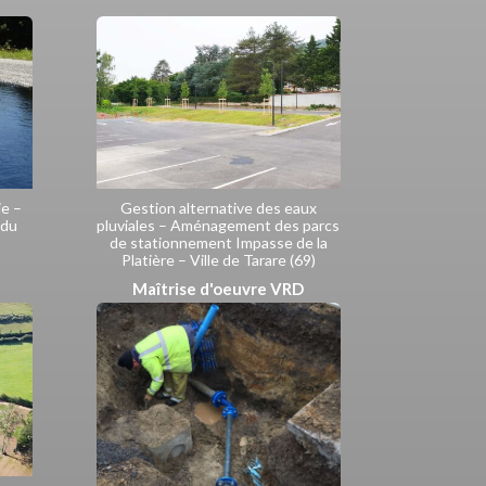
ie –
Gestion alternative des eaux
 du
pluviales – Aménagement des parcs
de stationnement Impasse de la
Platière – Ville de Tarare (69)
Maîtrise d'oeuvre VRD