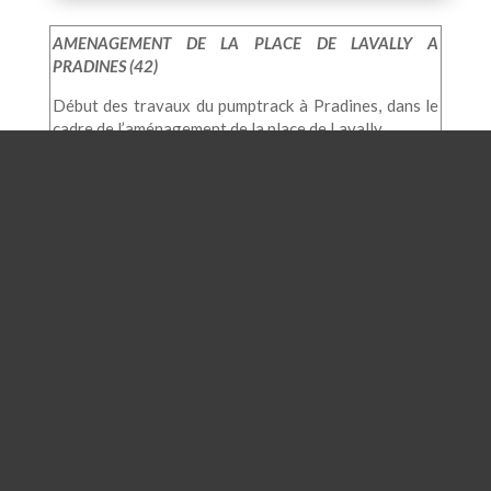
AMENAGEMENT DE LA PLACE DE LAVALLY A
PRADINES (42)
Début des travaux du pumptrack à Pradines, dans le
cadre de l’aménagement de la place de Lavally.
PROJET DE RENOVATION ET DE RESTRUCTURATION
DU GROUPE SCOLAIRE LES VAUGONDIERES A
LEMPDES (63)
Deuxième atelier de concertation avec les élèves de
maternelle et d’élémentaire dans le cadre du projet de
requalification des cours d’école du groupe scolaire
Les Vaugondières à Lempdes. Les élèves ont pu
donner leur avis sur les choix des jeux et des
marquages au sol dans les différentes cours. Les
élèves d’élémentaire ont travaillé à la réalisation d’un