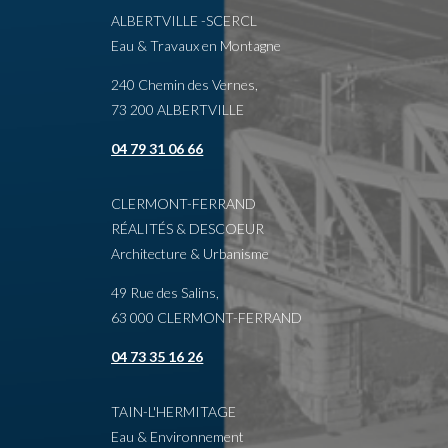
ALBERTVILLE -SCERCL
Eau & Travaux en Montagne
240 Chemin des Vernes,
73 200 ALBERTVILLE
04 79 31 06 66
CLERMONT-FERRAND
RÉALITÉS & DESCOEUR
Architecture & Urbanisme
49 Rue des Salins,
63 000 CLERMONT-FERRAND
04 73 35 16 26
TAIN-L'HERMITAGE
Eau & Environnement