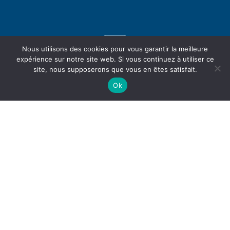
Nous utilisons des cookies pour vous garantir la meilleure
expérience sur notre site web. Si vous continuez à utiliser ce
site, nous supposerons que vous en êtes satisfait.
Ok
© RÉALITÉS BE 2026. Tous droit réservés –
Politique de confidentialité
•
Mentions Légales