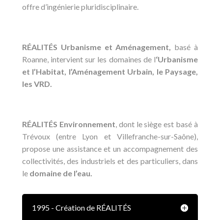
offre d’ingénierie pluridisciplinaire.
RÉALITÉS Urbanisme et Aménagement,
basé à
Roanne, intervient sur les domaines de l
‘Urbanisme
et l’Habitat,
l’Aménagement Urbain, le Paysage,
les VRD.
RÉALITÉS Environnement
, dont le siège est basé à
Trévoux (entre Lyon et Villefranche-sur-Saône),
propose une assistance et un accompagnement des
collectivités, des industriels et des particuliers, dans
le
domaine de l’eau.
1995 - Création de RÉALITÉS