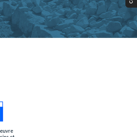
Oeuvre
sins et