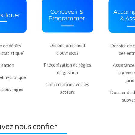
Dimensionnement
n de débits
Dossier de 
d’ouvrages
 statistique)
des ent
Préconisation de règles
isation
Assistance
de gestion
réglemen
et hydrolique
juri
Concertation avec les
 d’ouvrages
acteurs
Dossier de 
subve
uvez nous confier