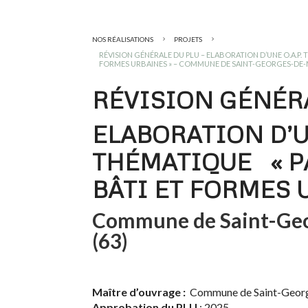
NOS RÉALISATIONS
PROJETS
5
5
RÉVISION GÉNÉRALE DU PLU – ELABORATION D’UNE O.A.P. 
FORMES URBAINES » – COMMUNE DE SAINT-GEORGES-DE-
RÉVISION GÉNÉR
ELABORATION D’UN
THÉMATIQUE « P
BÂTI ET FORMES 
Commune de Saint-Ge
(63)
Maître d’ouvrage :
Commune de Saint-Geor
Approbation du PLU
: 2025