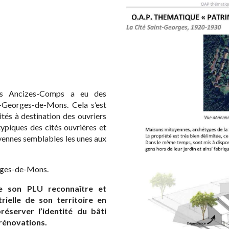
 les Ancizes-Comps a eu des
nt-Georges-de-Mons. Cela s’est
ités à destination des ouvriers
ypiques des cités ouvrières et
yennes semblables les unes aux
orges-de-Mons.
e son PLU reconnaître et
trielle de son territoire en
éserver l’identité du bâti
 rénovations.