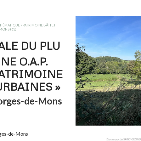
THÉMATIQUE « PATRIMOINE BÂTI ET
MONS (63)
ALE DU PLU
E O.A.P.
ATRIMOINE
URBAINES »
orges-de-Mons
ges-de-Mons