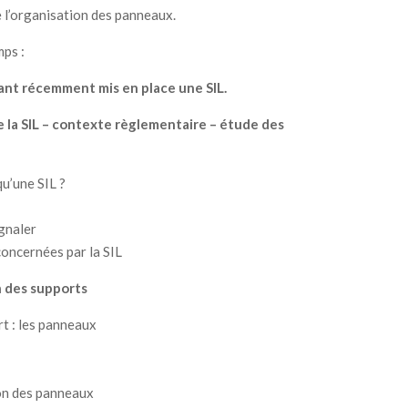
e l’organisation des panneaux.
emps
:
nt récemment mis en place une SIL.
e la SIL – contexte règlementaire – étude des
qu’une SIL ?
ignaler
concernées par la SIL
n des supports
t : les panneaux
ion des panneaux