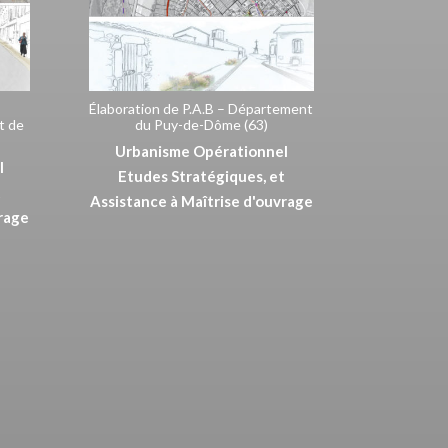
Élaboration de P.A.B – Département
t de
du Puy-de-Dôme (63)
Urbanisme Opérationnel
l
Etudes Stratégiques, et
t
Assistance à Maîtrise d'ouvrage
vrage