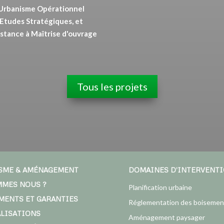
Urbanisme Opérationnel
Etudes Stratégiques, et
stance à Maîtrise d'ouvrage
Tous les projets
SME & AMÉNAGEMENT
DOMAINES D’INTERVENT
MMES NOUS ?
Planification urbaine
MENTS ET GARANTIES
Réglementation des boisemen
ALISATIONS
Aménagement paysager